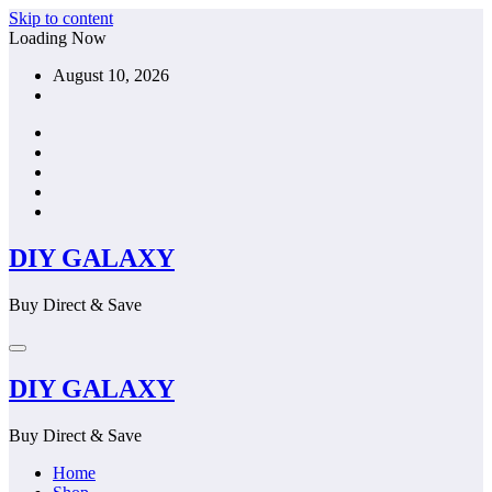
Skip to content
Loading Now
August 10, 2026
DIY GALAXY
Buy Direct & Save
DIY GALAXY
Buy Direct & Save
Home