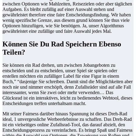
zwischen Optionen wie Mahlzeiten, Reisezielen oder aber täglichen
Aufgaben. Es bleibt zufällig auf einer Auswahl stehen und
gewährleistet therefore eine faire Entscheidungsfindung. Wir haben
wenig spezifische Grenze, aus diesem grund können Sie thus viele
Optionen hinzufügen, wie Sie benötigen. Ja, unser Algorithmus
gewährleistet eine zufällige und faire Auswahl jedes Mal.
Können Sie Du Rad Speichern Ebenso
Teilen?
Sie können ein Rad drehen, um zwischen Jobangeboten zu
entscheiden und zu entscheiden, unser Spiel sie spielen oder
erstellen möchten ein zufälliger Label für eine Figur in einem
Buch,” “dasjenige Sie schreiben. Damit sind die Möglichkeiten aber
noch nie und nimmer erschöpft, denn Zufallsräder sind auf alle Fall
interessanter, wenn Sie zwei oder mehr verwenden… Das
Glücksrad ist ein interaktives, leicht zu bedienendes Webtool, dieses
Entscheidungen treffen unterhaltsam macht.
Mit seiner Fairness darüber hinaus Spannung ist dieses Dreh-Rad
ideal, 1 unvergessliche Werbeerlebnisse zu schaffen. Das Dreh-Rad
ist ein vielseitiges online Zufallsrad-Tool, das darauf abzielt, den
Entscheidungsprozess zu vereinfachen. Es bringt Spaß und Fairness
within die Auswahl von Optionen, die Zuweisung von Rollen und