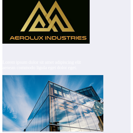
Lorem ipsum dolor sit amet adipiscing elit
aenean commodo ligula eget dolor eget.