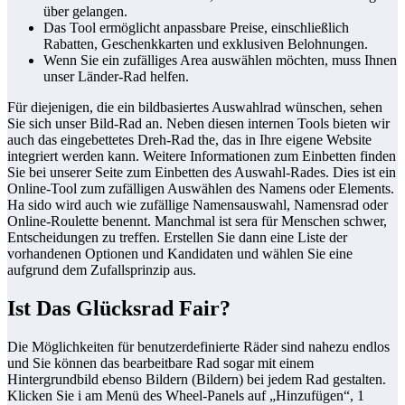
über gelangen.
Das Tool ermöglicht anpassbare Preise, einschließlich
Rabatten, Geschenkkarten und exklusiven Belohnungen.
Wenn Sie ein zufälliges Area auswählen möchten, muss Ihnen
unser Länder-Rad helfen.
Für diejenigen, die ein bildbasiertes Auswahlrad wünschen, sehen
Sie sich unser Bild-Rad an. Neben diesen internen Tools bieten wir
auch das eingebettetes Dreh-Rad the, das in Ihre eigene Website
integriert werden kann. Weitere Informationen zum Einbetten finden
Sie bei unserer Seite zum Einbetten des Auswahl-Rades. Dies ist ein
Online-Tool zum zufälligen Auswählen des Namens oder Elements.
Ha sido wird auch wie zufällige Namensauswahl, Namensrad oder
Online-Roulette benennt. Manchmal ist sera für Menschen schwer,
Entscheidungen zu treffen. Erstellen Sie dann eine Liste der
vorhandenen Optionen und Kandidaten und wählen Sie eine
aufgrund dem Zufallsprinzip aus.
Ist Das Glücksrad Fair?
Die Möglichkeiten für benutzerdefinierte Räder sind nahezu endlos
und Sie können das bearbeitbare Rad sogar mit einem
Hintergrundbild ebenso Bildern (Bildern) bei jedem Rad gestalten.
Klicken Sie i am Menü des Wheel-Panels auf „Hinzufügen“, 1