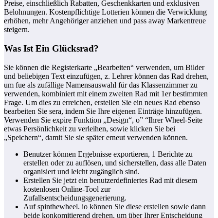
Preise, einschließlich Rabatten, Geschenkkarten und exklusiven
Belohnungen. Kostenpflichtige Lotterien können die Verwicklung
erhöhen, mehr Angehöriger anziehen und pass away Markentreue
steigern.
Was Ist Ein Glücksrad?
Sie können die Registerkarte „Bearbeiten“ verwenden, um Bilder
und beliebigen Text einzufügen, z. Lehrer können das Rad drehen,
um fue als zufällige Namensauswahl für das Klassenzimmer zu
verwenden, kombiniert mit einem zweiten Rad mit 1er bestimmten
Frage. Um dies zu erreichen, erstellen Sie ein neues Rad ebenso
bearbeiten Sie sera, indem Sie Ihre eigenen Einträge hinzufügen.
Verwenden Sie expire Funktion „Design“, o” “Ihrer Wheel-Seite
etwas Persönlichkeit zu verleihen, sowie klicken Sie bei
„Speichern“, damit Sie sie später erneut verwenden können.
Benutzer können Ergebnisse exportieren, 1 Berichte zu
erstellen oder zu auflösen, und sicherstellen, dass alle Daten
organisiert und leicht zugänglich sind.
Erstellen Sie jetzt ein benutzerdefiniertes Rad mit diesem
kostenlosen Online-Tool zur
Zufallsentscheidungsgenerierung.
Auf spinthewheel. io können Sie diese erstellen sowie dann
beide konkomitierend drehen, um über Ihrer Entscheidung