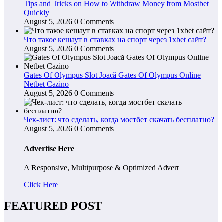
Tips and Tricks on How to Withdraw Money from Mostbet
Quickly
August 5, 2026
0 Comments
Что такое кешаут в ставках на спорт через 1xbet сайт?
August 5, 2026
0 Comments
Gates Of Olympus Slot Joacă Gates Of Olympus Online
Netbet Cazino
August 5, 2026
0 Comments
Чек-лист: что сделать, когда мостбет скачать бесплатно?
August 5, 2026
0 Comments
Advertise Here
A Responsive, Multipurpose & Optimized Advert
Click Here
FEATURED POST