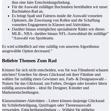
thus eine faire Entscheidungsfindung.
Für die Auswahl zufälliger Buchstaben bereithalten wir unser
Buchstaben-Rad an.
Es bringt Spaß und Fairness inside die Auswahl vonseiten
Optionen, die Zuweisung von Rollen und die Schaffung
vonseiten Engagement in Klassen und Aktivitäten.
Darüber hinaus ermöglichen spezialisierte Räder wie dieses
MLB-, NBA- darüber hinaus NFL-Auswahlrad die zufällige”
“Auswahl von Sportteams.
Es wird schließlich auf eine zufällig von unserem Algorithmus
ausgewählte Option decreased.”
Beliebte Themen Zum Rad
Können Sie sich nicht entscheiden, was Sie was Filmabend schauen
möchten? Erstellen Sie dieses Glücksrad mit ihrer Filmliste und
wählen Sie zufällig einen Gewinner aus. Farb- & Designauswahl –
Nutzen Sie das Glücksrad, um Farben, Designs oder kreative Ideen
zufällig auszuwählen – ideal für Designer, Künstler und
Markenentscheidungen.
Klassenzimmer-Aktivitäten – Lehrer können dasjenige Glücksrad
für Schülerbeteiligung, Quizfragen oder Themenauswahl
verwenden. Entscheidungsfindung — Wählen Sie mühelos