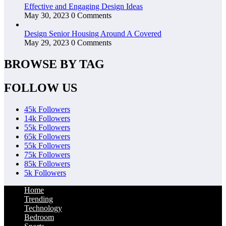
Effective and Engaging Design Ideas
May 30, 2023
0 Comments
Design Senior Housing Around A Covered
May 29, 2023
0 Comments
BROWSE BY TAG
FOLLOW US
45k
Followers
14k
Followers
55k
Followers
65k
Followers
55k
Followers
75k
Followers
85k
Followers
5k
Followers
Home
Trending
Technology
Bedroom