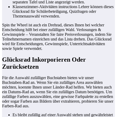
separaten Tafel und Liste angezeigt werden.
Klassenzimmer-Aktivitäten instructions Lehrer können dieses
Glücksrad für Schülerbeteiligung, Quizfragen oder
Themenauswahl verwenden.
Spin the Wheel ist auch ein Drehrad, dieses Ihnen bei welcher
Entscheidung hilft bei einer zufälligen Wahl. Verlosungen &
Gewinnspiele – Veranstalten Sie faire Preisverlosungen, indem Sie
Teilnehmernamen einreichen und das Lista drehen. Das Glücksrad
wird für Entscheidungen, Gewinnspiele, Unterrichtsaktivitäten
sowie Spiele verwendet.
Glücksrad Inkorporieren Oder
Zurücksetzen
Für die Auswahl zufälliger Buchstaben bieten wir unser
Buchstaben-Rad an. Wenn Sie ein zufälliges Area auswählen
möchten, koennte Ihnen unser Länder-Rad helfen. Wir bieten auch
ein Datums-Rad an, wenn Sie ein zufälliges Datum benötigen. Um
zufällige Farben auszuwählen, eine gewisse Farbpalette zu erstellen
oder sogar Farben aus Bildern über extrahieren, probieren Sie unser
Farben-Rad aus.
Es bleibt zufällig auf einer Auswahl stehen und gewährleistet