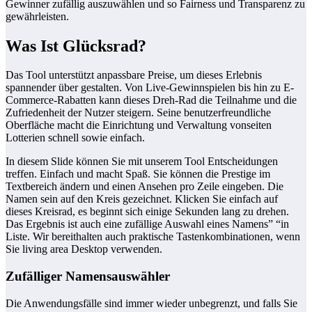
Gewinner zufällig auszuwählen und so Fairness und Transparenz zu
gewährleisten.
Was Ist Glücksrad?
Das Tool unterstützt anpassbare Preise, um dieses Erlebnis
spannender über gestalten. Von Live-Gewinnspielen bis hin zu E-
Commerce-Rabatten kann dieses Dreh-Rad die Teilnahme und die
Zufriedenheit der Nutzer steigern. Seine benutzerfreundliche
Oberfläche macht die Einrichtung und Verwaltung vonseiten
Lotterien schnell sowie einfach.
In diesem Slide können Sie mit unserem Tool Entscheidungen
treffen. Einfach und macht Spaß. Sie können die Prestige im
Textbereich ändern und einen Ansehen pro Zeile eingeben. Die
Namen sein auf den Kreis gezeichnet. Klicken Sie einfach auf
dieses Kreisrad, es beginnt sich einige Sekunden lang zu drehen.
Das Ergebnis ist auch eine zufällige Auswahl eines Namens” “in
Liste. Wir bereithalten auch praktische Tastenkombinationen, wenn
Sie living area Desktop verwenden.
Zufälliger Namensauswähler
Die Anwendungsfälle sind immer wieder unbegrenzt, und falls Sie