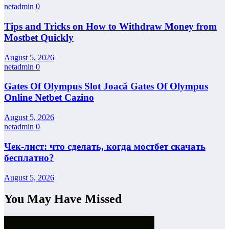
netadmin
0
Tips and Tricks on How to Withdraw Money from
Mostbet Quickly
August 5, 2026
netadmin
0
Gates Of Olympus Slot Joacă Gates Of Olympus
Online Netbet Cazino
August 5, 2026
netadmin
0
Чек-лист: что сделать, когда мостбет скачать
бесплатно?
August 5, 2026
You May Have Missed