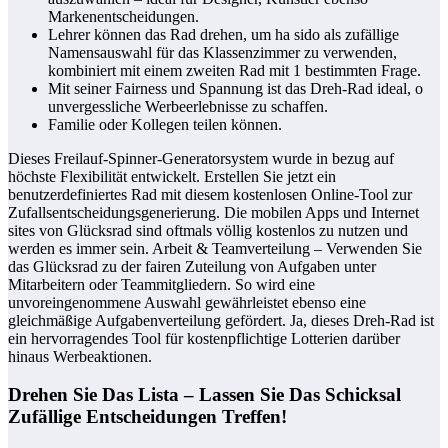
Markenentscheidungen.
Lehrer können das Rad drehen, um ha sido als zufällige
Namensauswahl für das Klassenzimmer zu verwenden,
kombiniert mit einem zweiten Rad mit 1 bestimmten Frage.
Mit seiner Fairness und Spannung ist das Dreh-Rad ideal, o
unvergessliche Werbeerlebnisse zu schaffen.
Familie oder Kollegen teilen können.
Dieses Freilauf-Spinner-Generatorsystem wurde in bezug auf
höchste Flexibilität entwickelt. Erstellen Sie jetzt ein
benutzerdefiniertes Rad mit diesem kostenlosen Online-Tool zur
Zufallsentscheidungsgenerierung. Die mobilen Apps und Internet
sites von Glücksrad sind oftmals völlig kostenlos zu nutzen und
werden es immer sein. Arbeit & Teamverteilung – Verwenden Sie
das Glücksrad zu der fairen Zuteilung von Aufgaben unter
Mitarbeitern oder Teammitgliedern. So wird eine
unvoreingenommene Auswahl gewährleistet ebenso eine
gleichmäßige Aufgabenverteilung gefördert. Ja, dieses Dreh-Rad ist
ein hervorragendes Tool für kostenpflichtige Lotterien darüber
hinaus Werbeaktionen.
Drehen Sie Das Lista – Lassen Sie Das Schicksal
Zufällige Entscheidungen Treffen!